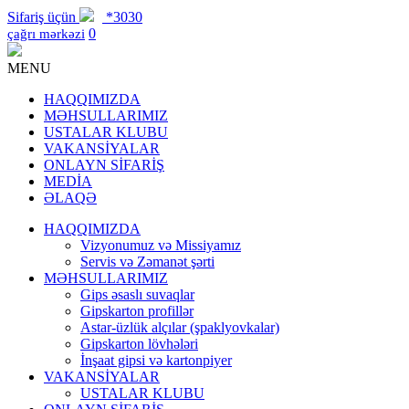
Sifariş üçün
*3030
0
çağrı mərkəzi
MENU
HAQQIMIZDA
MƏHSULLARIMIZ
USTALAR KLUBU
VAKANSİYALAR
ONLAYN SİFARİŞ
MEDİA
ƏLAQƏ
HAQQIMIZDA
Vizyonumuz və Missiyamız
Servis və Zəmanət şərti
MƏHSULLARIMIZ
Gips əsaslı suvaqlar
Gipskarton profillər
Astar-üzlük alçılar (şpaklyovkalar)
Gipskarton lövhələri
İnşaat gipsi və kartonpiyer
VAKANSİYALAR
USTALAR KLUBU