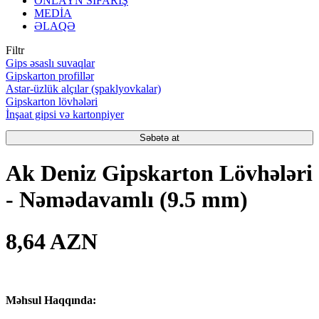
ONLAYN SİFARİŞ
MEDİA
ƏLAQƏ
Filtr
Gips əsaslı suvaqlar
Gipskarton profillər
Astar-üzlük alçılar (şpaklyovkalar)
Gipskarton lövhələri
İnşaat gipsi və kartonpiyer
Səbətə at
Ak Deniz Gipskarton Lövhələri
- Nəmədavamlı (9.5 mm)
8,64 AZN
Məhsul Haqqında: