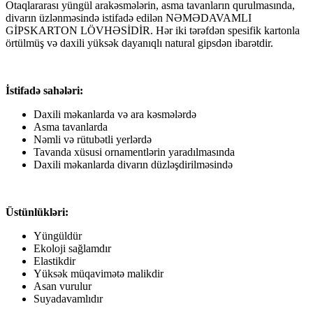
Otaqlararası yüngül arakəsmələrin, asma tavanların qurulmasında,
divarın üzlənməsində istifadə edilən NƏMƏDAVAMLI
GİPSKARTON LÖVHƏSİDİR. Hər iki tərəfdən spesifik kartonla
örtülmüş və daxili yüksək dayanıqlı natural gipsdən ibarətdir.
İstifadə sahələri:
Daxili məkanlarda və ara kəsmələrdə
Asma tavanlarda
Nəmli və rütubətli yerlərdə
Tavanda xüsusi ornamentlərin yaradılmasında
Daxili məkanlarda divarın düzləşdirilməsində
Üstünlükləri:
Yüngüldür
Ekoloji sağlamdır
Elastikdir
Yüksək müqavimətə malikdir
Asan vurulur
Suyadavamlıdır