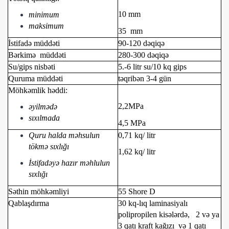
10 mm
minimum
maksimum
35 mm
İstifadə müddəti
90-120 dəqiqə
Bərkimə müddəti
280-300 dəqiqə
Su/gips nisbəti
5.-6 litr su/10 kq gips
Quruma müddəti
təqribən 3-4 gün
Möhkəmlik həddi:
2,2MPa
əyilmədə
sıxılmada
4,5 MPa
Quru halda məhsulun
0,71 kq/ litr
tökmə sıxlığı
1,62 kq/ litr
İstifadəyə hazır məhlulun
sıxlığı
Səthin möhkəmliyi
55 Shore D
Qablaşdırma
30 kq-lıq laminasiyalı
polipropilen kisələrdə, 2 və ya
3 qatı kraft kağızı və 1 qatı