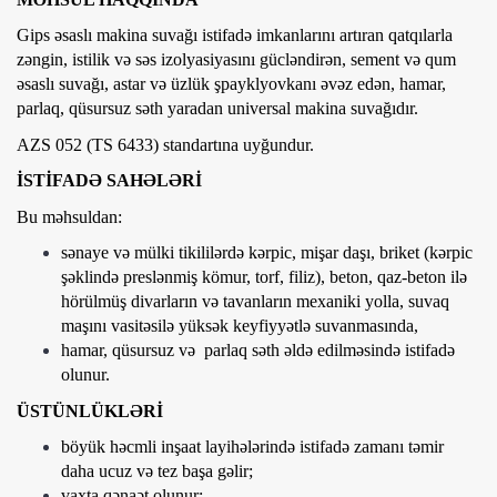
Gips əsaslı makina suvağı istifadə imkanlarını artıran qatqılarla
zəngin, istilik və səs izolyasiyasını gücləndirən, sement və qum
əsaslı suvağı, astar və üzlük şpayklyovkanı əvəz edən, hamar,
parlaq, qüsursuz səth yaradan universal makina suvağıdır.
AZS 052 (TS 6433) standartına uyğundur.
İSTİFADƏ SAHƏLƏRİ
Bu məhsuldan:
sənaye və mülki tikililərdə kərpic, mişar daşı, briket (kərpic
şəklində preslənmiş kömur, torf, filiz), beton, qaz-beton ilə
hörülmüş divarların və tavanların mexaniki yolla, suvaq
maşını vasitəsilə yüksək keyfiyyətlə suvanmasında,
hamar, qüsursuz və parlaq səth əldə edilməsində istifadə
olunur.
ÜSTÜNLÜKLƏRİ
böyük həcmli inşaat layihələrində istifadə zamanı təmir
daha ucuz və tez başa gəlir;
vaxta qənaət olunur;