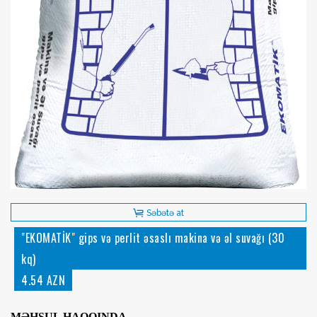
Səbətə at
"EKOMATİK" gips və perlit əsaslı makina və əl suvağı (30
kq)
4.54 AZN
MƏHSUL HAQQINDA