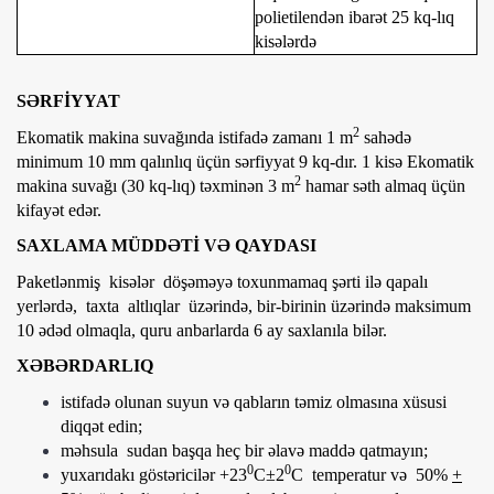
polietilendən ibarət 25 kq-lıq
kisələrdə
SƏRFİYYAT
2
Ekomatik makina suvağında istifadə zamanı 1 m
sahədə
minimum 10 mm qalınlıq üçün sərfiyyat 9 kq-dır. 1 kisə Ekomatik
2
makina suvağı (30 kq-lıq) təxminən 3 m
hamar səth almaq üçün
kifayət edər.
SAXLAMA MÜDDƏTİ VƏ QAYDASI
Paketlənmiş kisələr döşəməyə toxunmamaq şərti ilə qapalı
yerlərdə, taxta altlıqlar üzərində, bir-birinin üzərində maksimum
10 ədəd olmaqla, quru anbarlarda 6 ay saxlanıla bilər.
XƏBƏRDARLIQ
istifadə olunan suyun və qabların təmiz olmasına xüsusi
diqqət edin;
məhsula sudan başqa heç bir əlavə maddə qatmayın;
0
0
yuxarıdakı göstəricilər +23
C±2
C temperatur və 50%
+