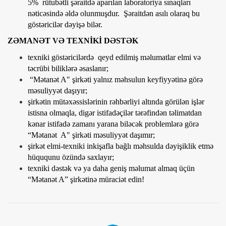
5% rütubətli şəraitdə aparılan laboratoriya sınaqları
nəticəsində əldə olunmuşdur. Şəraitdən asılı olaraq bu
göstəricilər dəyişə bilər.
ZƏMANƏT VƏ TEXNİKİ DƏSTƏK
texniki göstəricilərdə qeyd edilmiş məlumatlar elmi və
təcrübi biliklərə əsaslanır;
“Mətanət A" şirkəti yalnız məhsulun keyfiyyətinə görə
məsuliyyət daşıyır;
şirkətin mütəxəssislərinin rəhbərliyi altında görülən işlər
istisna olmaqla, digər istifadəçilər tərəfindən təlimatdan
kənar istifadə zamanı yarana biləcək problemlərə görə
“Mətanət A" şirkəti məsuliyyət daşımır;
şirkət elmi-texniki inkişafla bağlı məhsulda dəyişiklik etmə
hüququnu özündə saxlayır;
texniki dəstək və ya daha geniş məlumat almaq üçün
“Mətanət A” şirkətinə müraciət edin!