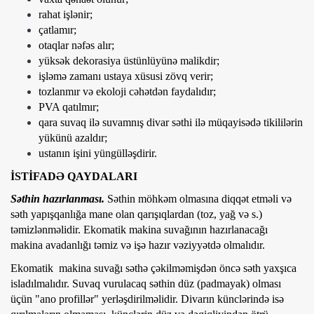
rahat işlənir;
çatlamır;
otaqlar nəfəs alır;
yüksək dekorasiya üstünlüyünə malikdir;
işləmə zamanı ustaya xüsusi zövq verir;
tozlanmır və ekoloji cəhətdən faydalıdır;
PVA qatılmır;
qara suvaq ilə suvamnış divar səthi ilə müqayisədə tikililərin
yükünü azaldır;
ustanın işini yüngülləşdirir.
İSTİFADƏ QAYDALARI
Səthin hazırlanması.
Səthin möhkəm olmasına diqqət etməli və
səth yapışqanlığa mane olan qarışıqlardan (toz, yağ və s.)
təmizlənməlidir. Ekomatik makina suvağının hazırlanacağı
makina avadanlığı təmiz və işə hazır vəziyyətdə olmalıdır.
Ekomatik makina suvağı səthə çəkilməmişdən öncə səth yaxşıca
isladılmalıdır. Suvaq vurulacaq səthin düz (padmayak) olması
üçün "ano profillər" yerləşdirilməlidir. Divarın künclərində isə