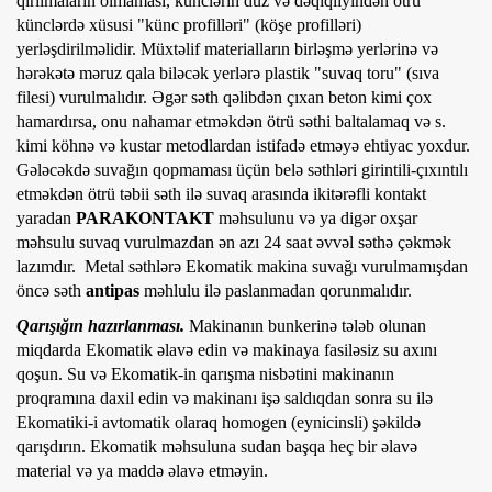
qırılmaların olmaması, künclərin düz və dəqiqliyindən ötrü
künclərdə xüsusi "künc profilləri" (köşe profilləri)
yerləşdirilməlidir. Müxtəlif materialların birləşmə yerlərinə və
hərəkətə məruz qala biləcək yerlərə plastik "suvaq toru" (sıva
filesi) vurulmalıdır. Əgər səth qəlibdən çıxan beton kimi çox
hamardırsa, onu nahamar etməkdən ötrü səthi baltalamaq və s.
kimi köhnə və kustar metodlardan istifadə etməyə ehtiyac yoxdur.
Gələcəkdə suvağın qopmaması üçün belə səthləri girintili-çıxıntılı
etməkdən ötrü təbii səth ilə suvaq arasında ikitərəfli kontakt
yaradan
PARAKONTAKT
məhsulunu və ya digər oxşar
məhsulu suvaq vurulmazdan ən azı 24 saat əvvəl səthə çəkmək
lazımdır. Metal səthlərə Ekomatik makina suvağı vurulmamışdan
öncə səth
antipas
məhlulu ilə paslanmadan qorunmalıdır.
Qarışığın hazırlanması.
Makinanın bunkerinə tələb olunan
miqdarda Ekomatik əlavə edin və makinaya fasiləsiz su axını
qoşun. Su və Ekomatik-in qarışma nisbətini makinanın
proqramına daxil edin və makinanı işə saldıqdan sonra su ilə
Ekomatiki-i avtomatik olaraq homogen (eynicinsli) şəkildə
qarışdırın. Ekomatik məhsuluna sudan başqa heç bir əlavə
material və ya maddə əlavə etməyin.