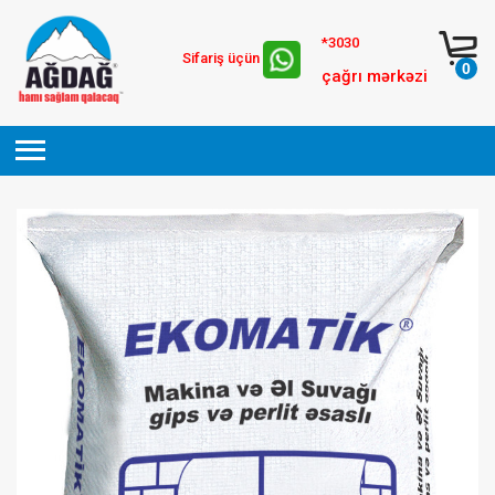
*3030
Sifariş üçün
0
çağrı mərkəzi