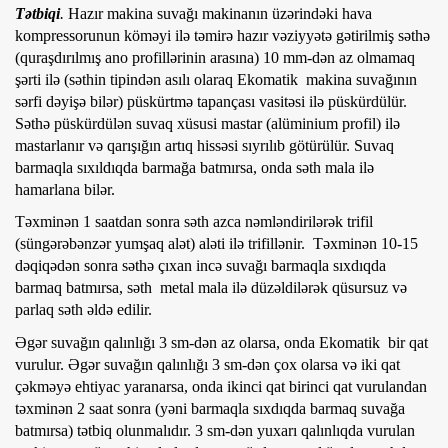
Tətbiqi
.
Hazır makina suvağı makinanın üzərindəki hava
kompressorunun köməyi ilə təmirə hazır vəziyyətə gətirilmiş səthə
(quraşdırılmış ano profillərinin arasına) 10 mm-dən az olmamaq
şərti ilə (səthin tipindən asılı olaraq Ekomatik makina suvağının
sərfi dəyişə bilər) püskürtmə tapançası vasitəsi ilə püskürdülür.
Səthə püskürdülən suvaq xüsusi mastar (alüminium profil) ilə
mastarlanır və qarışığın artıq hissəsi sıyrılıb götürülür. Suvaq
barmaqla sıxıldıqda barmağa batmırsa, onda səth mala ilə
hamarlana bilər.
Təxminən 1 saatdan sonra səth azca nəmləndirilərək trifil
(süngərəbənzər yumşaq alət) aləti ilə trifillənir. Təxminən 10-15
dəqiqədən sonra səthə çıxan incə suvağı barmaqla sıxdıqda
barmaq batmırsa, səth metal mala ilə düzəldilərək qüsursuz və
parlaq səth əldə edilir.
Əgər suvağın qalınlığı 3 sm-dən az olarsa, onda Ekomatik bir qat
vurulur. Əgər suvağın qalınlığı 3 sm-dən çox olarsa və iki qat
çəkməyə ehtiyac yaranarsa, onda ikinci qat birinci qat vurulandan
təxminən 2 saat sonra (yəni barmaqla sıxdıqda barmaq suvağa
batmırsa) tətbiq olunmalıdır. 3 sm-dən yuxarı qalınlıqda vurulan