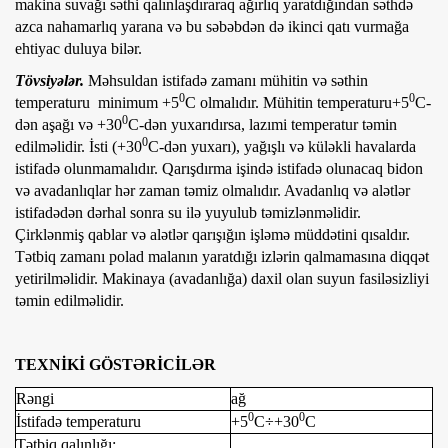
makina suvağı səthi qalınlaşdıraraq ağırlıq yaratdığından səthdə
azca nahamarlıq yarana və bu səbəbdən də ikinci qatı vurmağa
ehtiyac duluya bilər.
Tövsiyələr.
Məhsuldan istifadə zamanı mühitin və səthin
0
0
temperaturu minimum +5
C olmalıdır. Mühitin temperaturu+5
C-
0
dən aşağı və +30
C-dən yuxarıdırsa, lazımi temperatur təmin
0
edilməlidir. İsti (+30
C-dən yuxarı), yağışlı və küləkli havalarda
istifadə olunmamalıdır. Qarışdırma işində istifadə olunacaq bidon
və avadanlıqlar hər zaman təmiz olmalıdır. Avadanlıq və alətlər
istifadədən dərhal sonra su ilə yuyulub təmizlənməlidir.
Çirklənmiş qablar və alətlər qarışığın işləmə müddətini qısaldır.
Tətbiq zamanı polad malanın yaratdığı izlərin qalmamasına diqqət
yetirilməlidir. Makinaya (avadanlığa) daxil olan suyun fasiləsizliyi
təmin edilməlidir.
TEXNİKİ GÖSTƏRİCİLƏR
Rəngi
ağ
0
0
İstifadə temperaturu
+5
C÷+30
C
Tətbiq qalınlığı: